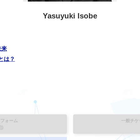
Yasuyuki Isobe
未来
とは？
みフォーム
一般チケ
])