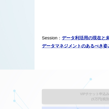
Session：
データ利活用の現在と
データマネジメントのあるべき姿
VIPチケット申込
(5万円[税別